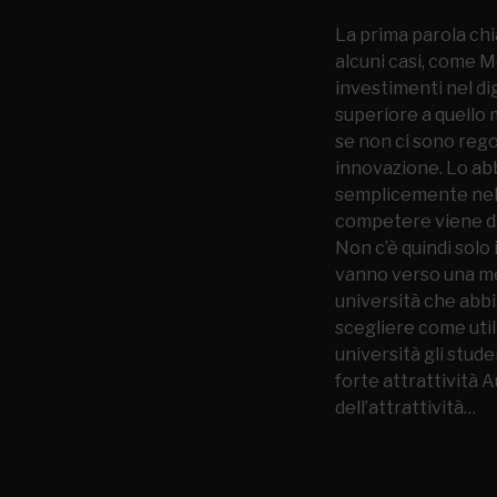
La prima parola chi
alcuni casi, come M
investimenti nel di
superiore a quello m
se non ci sono rego
innovazione. Lo abbi
semplicemente nel n
competere viene da
Non c’è quindi solo
vanno verso una me
università che abbi
scegliere come utili
università gli stud
forte attrattività A
dell’attrattività…