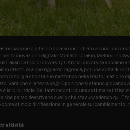
asformazione digitale. Abbiamo incontrato alcune universit
er per l’innovazione digitale: Monash, Deakin, Melbourne, 
ustralian Catholic University. Oltre le università abbiamo 
i: in effetti, ora che riguardo l’agenda, per una visita di 1 se
pito l’energia che stanno mettendo nella trasformazione dig
o. Sarà che è la terra degli Open (che si stanno giocando p
 è la loro indole. Dai tanti incontri di una settimana fittissi
e che penso descrivano quello che sta succedendo qui. E fo
 come stimolo di riflessione in generale sul cambiamento in
ttrattività