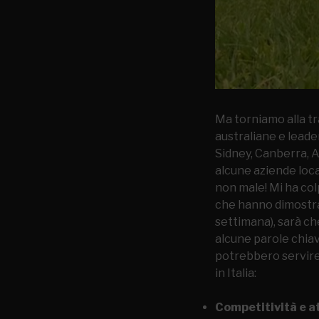
Ma torniamo alla tr
australiane e lead
Sidney, Canberra, A
alcune aziende local
non male! Mi ha col
che hanno dimostrat
settimana), sarà che
alcune parole chiav
potrebbero servire
in Italia:
Competitività e a