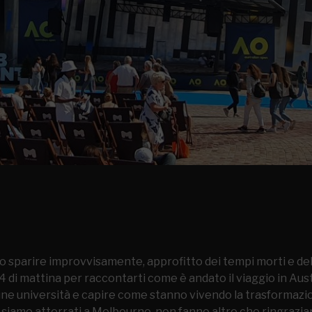
to sparire improvvisamente, approfitto dei tempi morti e del j
e 4 di mattina per raccontarti come è andato il viaggio in Au
cune università e capire come stanno vivendo la trasformazi
 siamo atterrati a Melbourne, non fanno altro che ringraziar