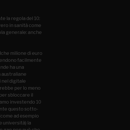
 la regola del 10:
 vero in sanità come
gola generale: anche
lche milione di euro
spendono facilmente
rande ha una
à australiane
 nel digitale
ovrebbe per lo meno
per sbloccare il
stiamo investendo 10
ente questo sotto-
 (come ad esempio
e università) la
to gap non può che