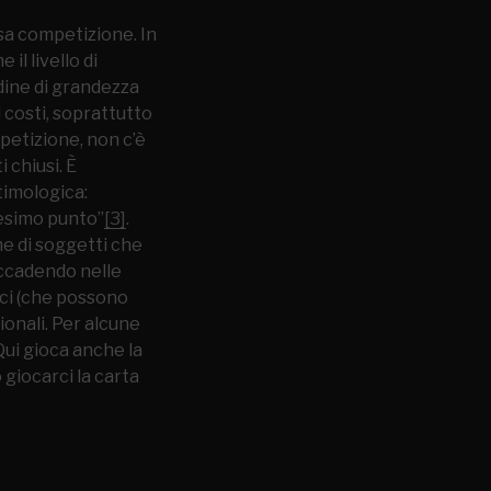
sa competizione. In
l livello di
dine di grandezza
i costi, soprattutto
petizione, non c’è
 chiusi. È
timologica:
esimo punto”
[3]
.
me di soggetti che
accadendo nelle
ici (che possono
zionali. Per alcune
Qui gioca anche la
 giocarci la carta