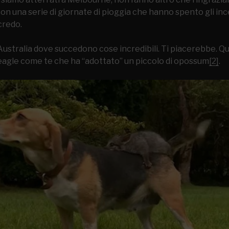
con una serie di giornate di pioggia che hanno spento gli inc
credo.
’Australia dove succedono cose incredibili. Ti piacerebbe. Q
agle come te che ha “adottato” un piccolo di opossum
[2]
.