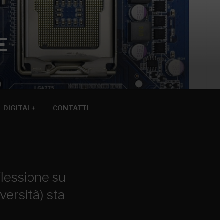
E
DIGITAL+
CONTATTI
flessione su
versità) sta