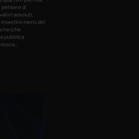
e pensare di
alori assoluti,
 investire meno del
anche (che
na pubblica
conosce…