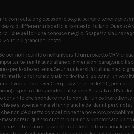
onta con realtà anglosassoni bisogna sempre tenere presente
andezza di differenza rispetto al contesto italiano. Questo è
ario, i due settori che conosco meglio. Sospetto sia una re
0 volte più grandi dei nostri.
 per noi in sanità o nell’università un progetto CRM di qua
importante, realtà australiane di dimensioni paragonabili 
i euro per lo stesso tema. Se una università italiana medio g
nformativi che include qualche decina di persone, universit
no diverse centinaia. Ora questa “regola del 10”, per cui noi
meno) rispetto alle aziende analoghe in Australia e USA, d
ono convinto che spendere molto non sia l’unico ingrediente 
perché se si spende male si fanno anche dei danni, però noi 
 che non c’è diretta competizione tra noi e loro probabilm
 mascherato, quando ci confrontiamo su un mercato unico
rre pazienti stranieri in sanità o studenti internazionali per l
impietosa. Andiamo inesorabilmente a due velocità e ques