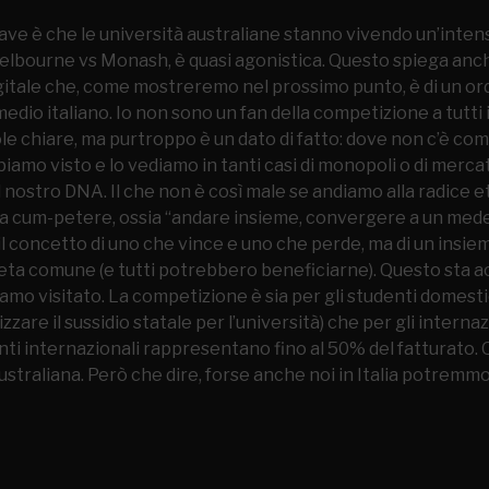
ave è che le università australiane stanno vivendo un’inten
elbourne vs Monash, è quasi agonistica. Questo spiega anche i
gitale che, come mostreremo nel prossimo punto, è di un or
edio italiano. Io non sono un fan della competizione a tutti 
le chiare, ma purtroppo è un dato di fatto: dove non c’è com
amo visto e lo vediamo in tanti casi di monopoli o di mercati
ostro DNA. Il che non è così male se andiamo alla radice e
 cum-petere, ossia “andare insieme, convergere a un med
 il concetto di uno che vince e uno che perde, ma di un insie
ta comune (e tutti potrebbero beneficiarne). Questo sta 
amo visitato. La competizione è sia per gli studenti domest
zzare il sussidio statale per l’università) che per gli interna
enti internazionali rappresentano fino al 50% del fatturato. 
ustraliana. Però che dire, forse anche noi in Italia potremmo