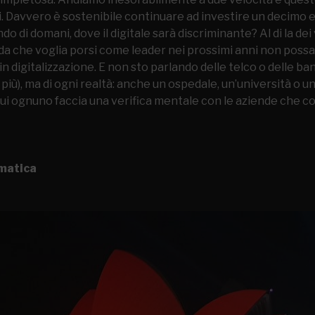
ni. Davvero è sostenibile continuare ad investire un decimo 
di domani, dove il digitale sarà discriminante? Al di la dei v
da che voglia porsi come leader nei prossimi anni non possa
in digitalizzazione. E non sto parlando delle telco o delle b
più), ma di ogni realtà: anche un ospedale, un’università o u
ui ognuno faccia una verifica mentale con le aziende che 
matica