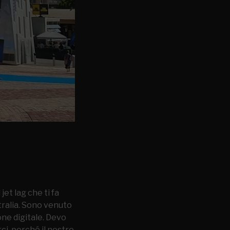
et lag che ti fa
stralia. Sono venuto
one digitale. Devo
ci, perché il nostro