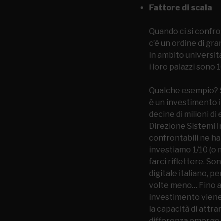
Fattore di scala
Quando ci si confr
c’è un ordine di gr
in ambito universit
i loro palazzi sono 1
Qualche esempio? Se
è un investimento 
decine di milioni d
Direzione Sistemi I
confrontabili ne han
investiamo 1/10 (o 
farci riflettere. S
digitale italiano, 
volte meno… Fino a
investimento viene
la capacità di attra
differenza emerge 