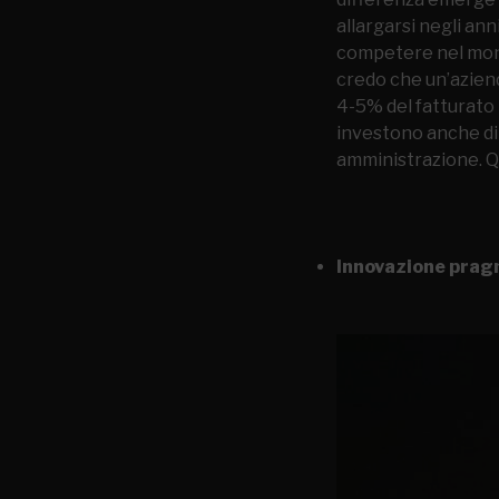
allargarsi negli an
competere nel mondo 
credo che un’azien
4-5% del fatturato 
investono anche di 
amministrazione. Q
Innovazione prag