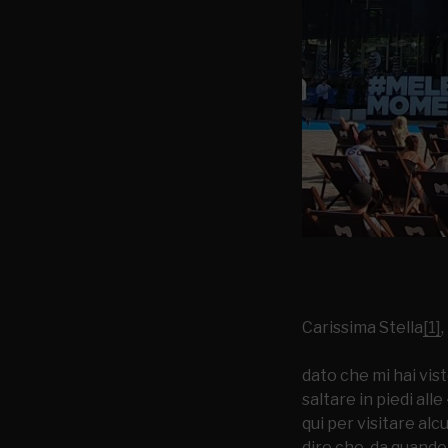
Carissima Stella
[1]
,
dato che mi hai vis
saltare in piedi all
qui per visitare al
dire che, da quando