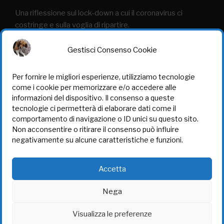
Una riflessione sul lock-down a cui il coronavirus ci
costringe e sulla voglia di ripartire.
Leggi tutto
Gestisci Consenso Cookie
Per fornire le migliori esperienze, utilizziamo tecnologie
come i cookie per memorizzare e/o accedere alle
informazioni del dispositivo. Il consenso a queste
tecnologie ci permetterà di elaborare dati come il
TUTELA DEI DATI
comportamento di navigazione o ID unici su questo sito.
Non acconsentire o ritirare il consenso può influire
negativamente su alcune caratteristiche e funzioni.
Cookie Policy (UE)
Informativa sulla privacy
Accetta
Nega
Visualizza le preferenze