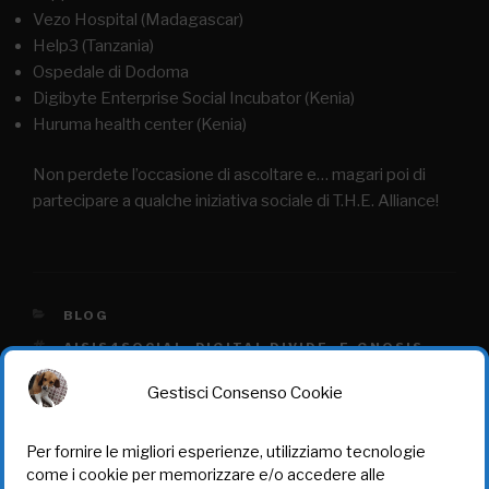
Vezo Hospital (Madagascar)
Help3 (Tanzania)
Ospedale di Dodoma
Digibyte Enterprise Social Incubator (Kenia)
Huruma health center (Kenia)
Non perdete l’occasione di ascoltare e… magari poi di
partecipare a qualche iniziativa sociale di T.H.E. Alliance!
BLOG
AISIS4SOCIAL
,
DIGITAL DIVIDE
,
E-GNOSIS
,
INFORMATICA SOLIDALE
Gestisci Consenso Cookie
Per fornire le migliori esperienze, utilizziamo tecnologie
come i cookie per memorizzare e/o accedere alle