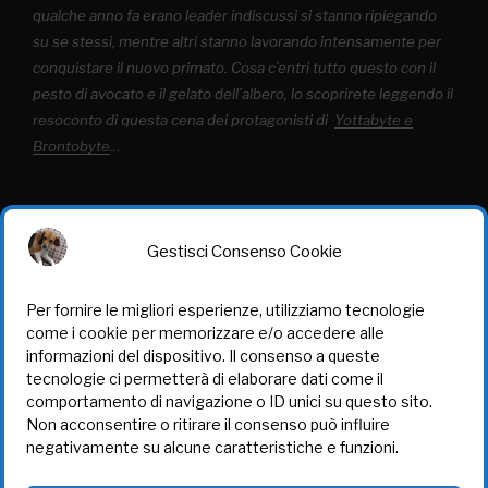
qualche anno fa erano leader indiscussi si stanno ripiegando
su se stessi, mentre altri stanno lavorando intensamente per
conquistare il nuovo primato. Cosa c’entri tutto questo con il
pesto di avocato e il gelato dell’albero, lo scoprirete leggendo il
resoconto di questa cena dei protagonisti di
Yottabyte e
Brontobyte
…
Leggi tutto
Gestisci Consenso Cookie
Per fornire le migliori esperienze, utilizziamo tecnologie
come i cookie per memorizzare e/o accedere alle
informazioni del dispositivo. Il consenso a queste
tecnologie ci permetterà di elaborare dati come il
TUTELA DEI DATI
comportamento di navigazione o ID unici su questo sito.
Non acconsentire o ritirare il consenso può influire
Cookie Policy (UE)
negativamente su alcune caratteristiche e funzioni.